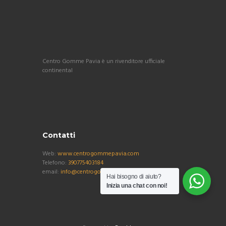
Centro Gomme Pavia è un rivenditore ufficiale
continental
Contatti
Web:
www.centrogommepavia.com
Telefono:
390775403184
email:
info@centrogommepavia.com
Hai bisogno di aiuto?
Inizia una chat con noi!