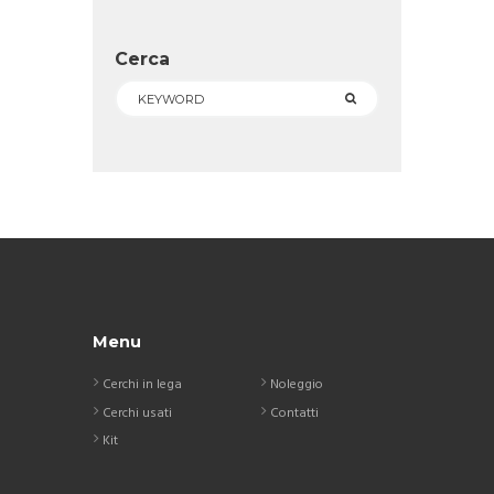
Cerca
Menu
Cerchi in lega
Noleggio
Cerchi usati
Contatti
Kit