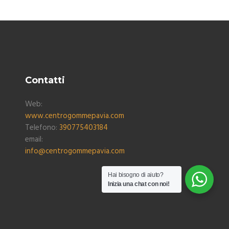
Contatti
Web:
www.centrogommepavia.com
Telefono:
390775403184
email:
info@centrogommepavia.com
Hai bisogno di aiuto?
Inizia una chat con noi!