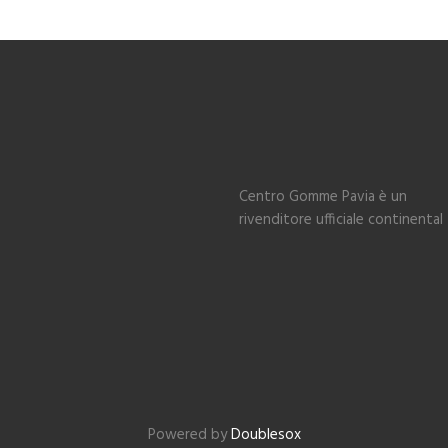
Centro Gomme Pavia è un
rivenditore ufficiale continental
Powered by
Doublesox