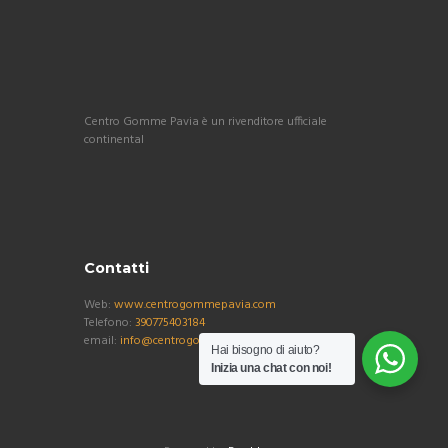
Centro Gomme Pavia è un rivenditore ufficiale
continental
Contatti
Web:
www.centrogommepavia.com
Telefono:
390775403184
email:
info@centrogommepavia.com
Hai bisogno di aiuto?
Inizia una chat con noi!