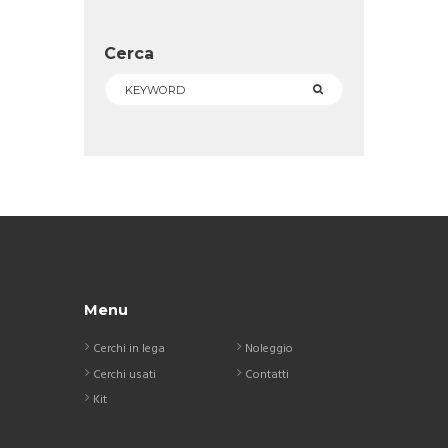
Cerca
Menu
Cerchi in lega
Noleggio
Cerchi usati
Contatti
Kit