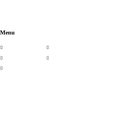
Menu
Cerchi in lega
Noleggio
Cerchi usati
Contatti
Kit