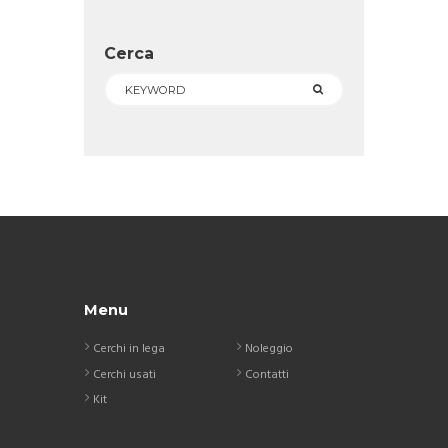
Cerca
Menu
Cerchi in lega
Noleggio
Cerchi usati
Contatti
Kit