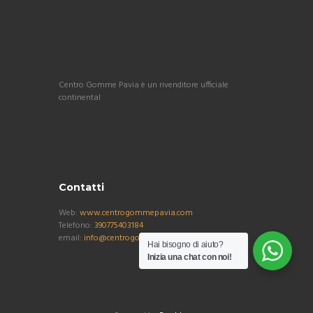
Centro Gomme Pavia è un rivenditore ufficiale
continental
Contatti
Web:
www.centrogommepavia.com
Telefono:
390775403184
email:
info@centrogommepavia.com
Hai bisogno di aiuto?
Inizia una chat con noi!