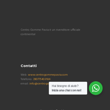
Centro Gomme Pavia è un rivenditore ufficiale
continental
Contatti
Web:
www.centrogommepavia.com
Telefono:
390775403184
email:
info@centrogommepavia.com
Hai bisogno di aiuto?
Inizia una chat con noi!