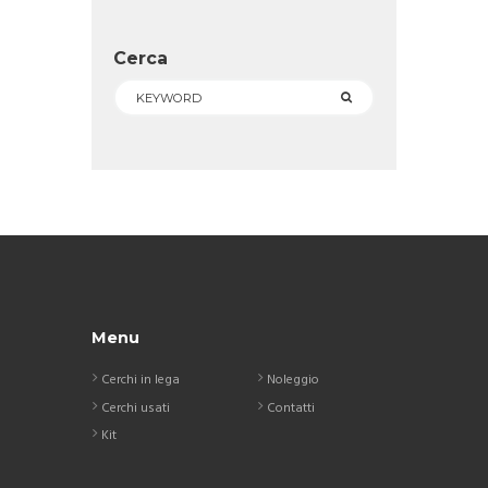
Cerca
Menu
Cerchi in lega
Noleggio
Cerchi usati
Contatti
Kit