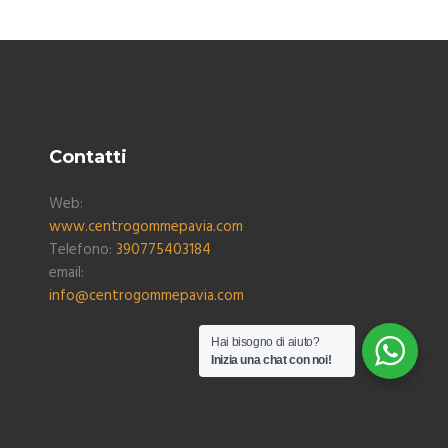
Contatti
Web:
www.centrogommepavia.com
Telefono:
390775403184
email:
info@centrogommepavia.com
Hai bisogno di aiuto?
Inizia una chat con noi!