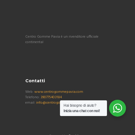
Centro Gomme Pavia è un rivenditore ufficiale
continental
Contatti
Web:
www.centrogommepavia.com
Telefono:
390775403184
email:
info@centrogommepavia.com
Hai bisogno di aiuto?
Inizia una chat con noi!