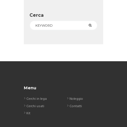
Cerca
Menu
Cerchi in lega
Noleggio
Cerchi usati
Contatti
Kit