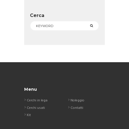
Cerca
Menu
Cerchi in lega
Noleggio
Cerchi usati
Contatti
Kit