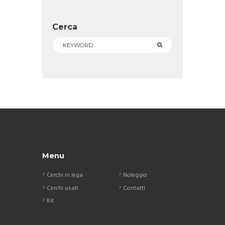
Cerca
Menu
Cerchi in lega
Noleggio
Cerchi usati
Contatti
Kit