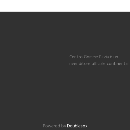
Centro Gomme Pavia è un
rivenditore ufficiale continental
Powered by
Doublesox