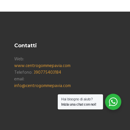
Contatti
Web:
www.centrogommepavia.com
Telefono:
390775403184
email:
info@centrogommepavia.com
Hai bisogno di aiuto?
Inizia una chat con noi!