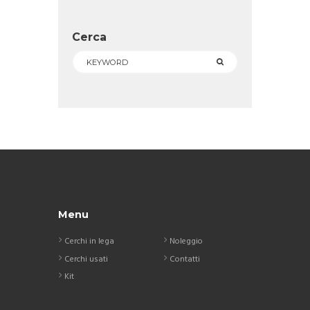
Cerca
Menu
Cerchi in lega
Noleggio
Cerchi usati
Contatti
Kit