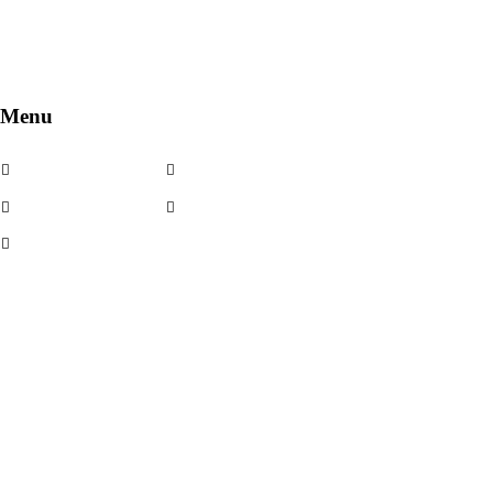
Menu
Cerchi in lega
Noleggio
Cerchi usati
Contatti
Kit