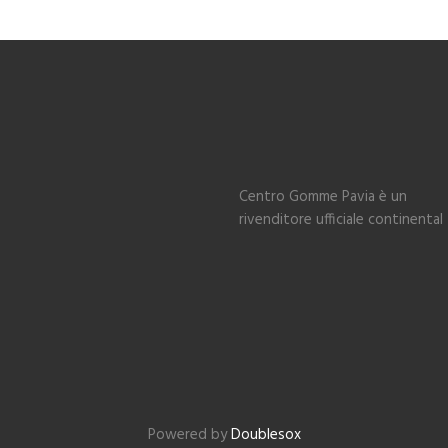
Centro Gomme Pavia è un
rivenditore ufficiale continental
Powered by
Doublesox