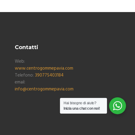
Contatti
Web:
www.centrogommepavia.com
Telefono:
390775403184
email:
info@centrogommepavia.com
Hai bisogno di aiuto?
Inizia una chat con noi!