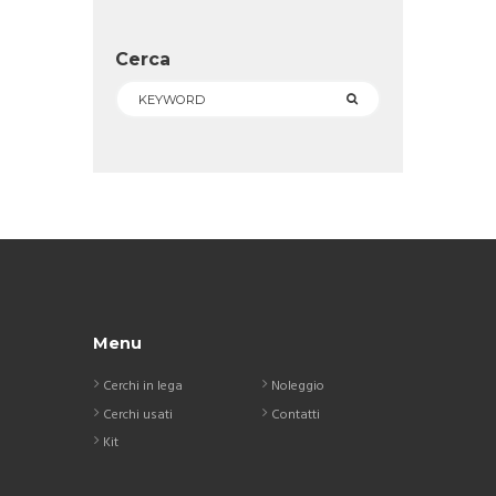
Cerca
Menu
Cerchi in lega
Noleggio
Cerchi usati
Contatti
Kit