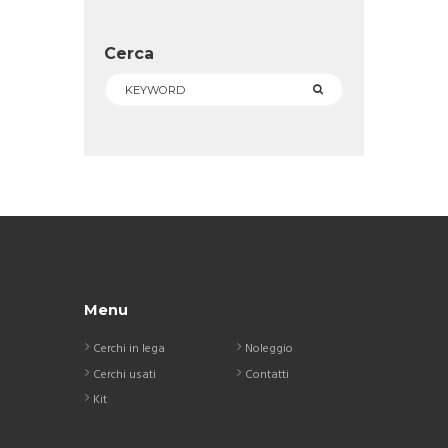
Cerca
Menu
Cerchi in lega
Noleggio
Cerchi usati
Contatti
Kit