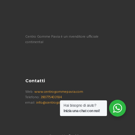
Centro Gomme Pavia è un rivenditore ufficiale
continental
Contatti
Web:
www.centrogommepavia.com
Telefono:
390775403184
email:
info@centrogommepavia.com
Hai bisogno di aiuto?
Inizia una chat con noi!