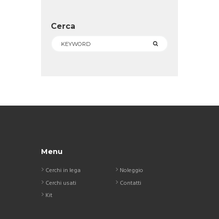
Cerca
Menu
Cerchi in lega
Noleggio
Cerchi usati
Contatti
Kit