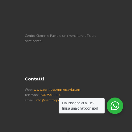
Centro Gomme Pavia è un rivenditore ufficiale
continental
Contatti
Web:
www.centrogommepavia.com
Telefono:
390775403184
email:
info@centrogommepavia.com
Hai bisogno di aiuto?
Inizia una chat con noi!