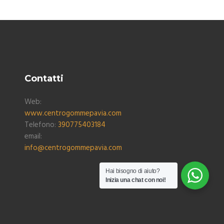
Contatti
Web:
www.centrogommepavia.com
Telefono:
390775403184
email:
info@centrogommepavia.com
Hai bisogno di aiuto?
Inizia una chat con noi!