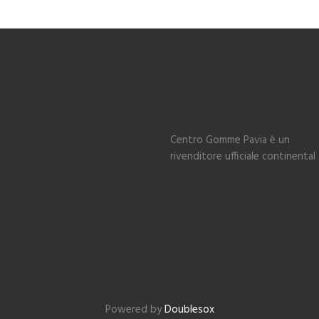
Centro Gomme Pavia è un
rivenditore ufficiale continental
Powered by
Doublesox