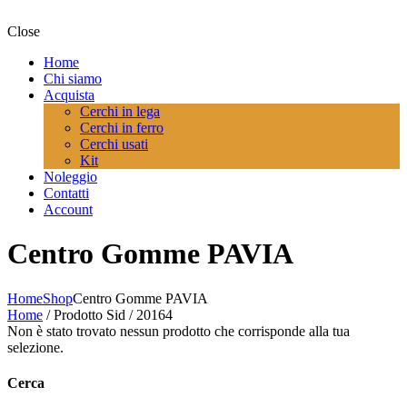
Close
Home
Chi siamo
Acquista
Cerchi in lega
Cerchi in ferro
Cerchi usati
Kit
Noleggio
Contatti
Account
Centro Gomme PAVIA
Home
Shop
Centro Gomme PAVIA
Home
/ Prodotto Sid / 20164
Non è stato trovato nessun prodotto che corrisponde alla tua
selezione.
Cerca