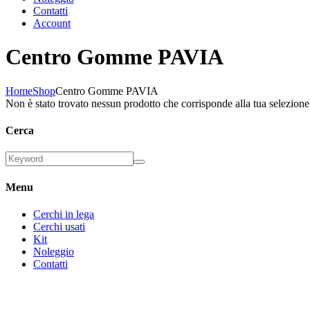
Contatti
Account
Centro Gomme PAVIA
Home
Shop
Centro Gomme PAVIA
Non è stato trovato nessun prodotto che corrisponde alla tua selezione
Cerca
Menu
Cerchi in lega
Cerchi usati
Kit
Noleggio
Contatti