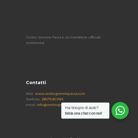
Centro Gomme Pavia è un rivenditore ufficiale
continental
Contatti
Web:
www.centrogommepavia.com
Telefono:
390775403184
email:
info@centrogommepavia.com
Hai bisogno di aiuto?
Inizia una chat con noi!