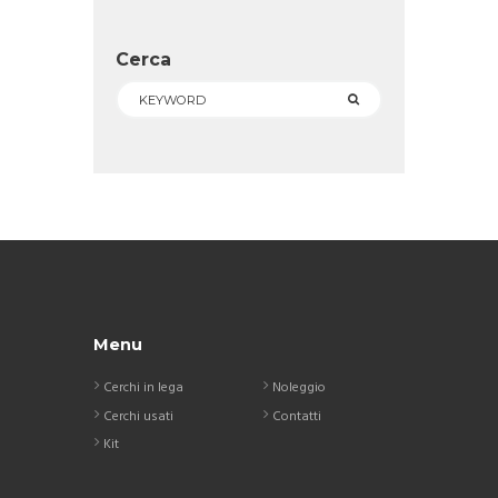
Cerca
Menu
Cerchi in lega
Noleggio
Cerchi usati
Contatti
Kit