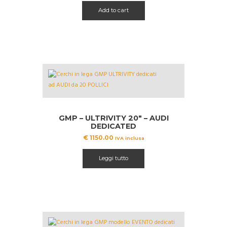
originale
attuale
Add to cart
era:
è:
€ 949.99.
€ 799.99.
GMP – ULTRIVITY 20″ – AUDI
DEDICATED
€
1150.00
IVA inclusa
Leggi tutto