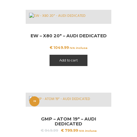
EW – X80 20″ – AUDI DEDICATED
€
1049.99
IVA inclusa
Add to cart
IN
OFFERT
GMP – ATOM 19″ – AUDI
A!
DEDICATED
Il
Il
€
949.99
€
799.99
IVA inclusa
prezzo
prezzo