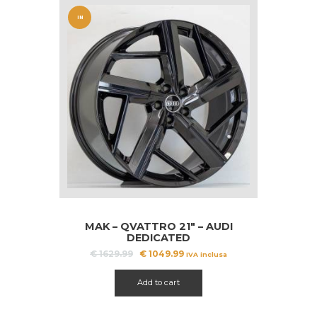
IN
OFFERT
A!
MAK – QVATTRO 21″ – AUDI
DEDICATED
Il
Il
€
1629.99
€
1049.99
IVA inclusa
prezzo
prezzo
originale
attuale
Add to cart
era:
è:
€ 1629.99.
€ 1049.99.