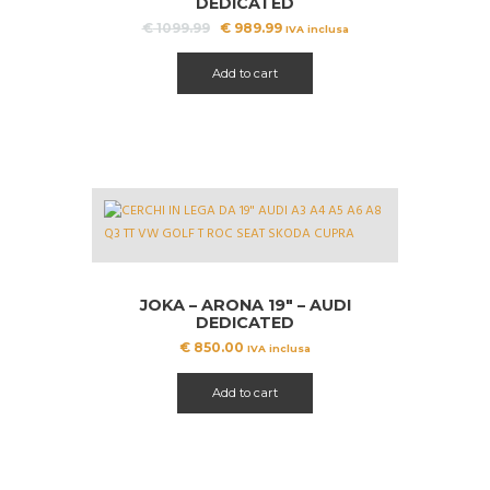
DEDICATED
Il
Il
€
1099.99
€
989.99
IVA inclusa
prezzo
prezzo
originale
attuale
Add to cart
era:
è:
€ 1099.99.
€ 989.99.
JOKA – ARONA 19″ – AUDI
DEDICATED
€
850.00
IVA inclusa
Add to cart