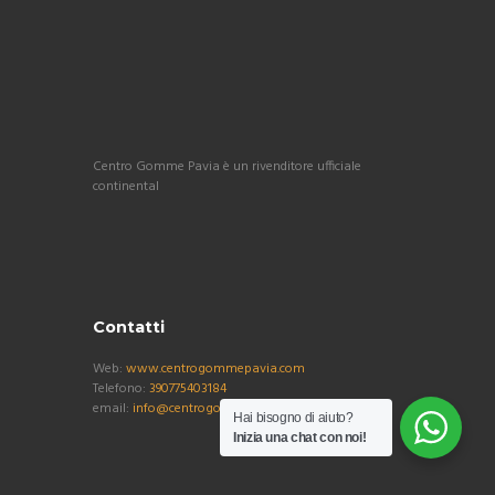
Centro Gomme Pavia è un rivenditore ufficiale
continental
Contatti
Web:
www.centrogommepavia.com
Telefono:
390775403184
email:
info@centrogommepavia.com
Hai bisogno di aiuto?
Inizia una chat con noi!