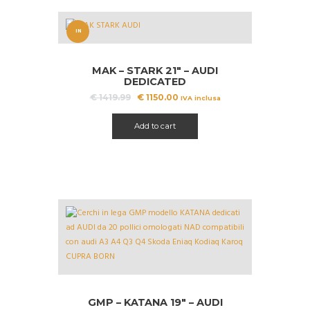
IN
OFFERT
MAK – STARK 21″ – AUDI
A!
DEDICATED
Il
Il
€
1419.99
€
1150.00
IVA inclusa
prezzo
prezzo
originale
attuale
Add to cart
era:
è:
€ 1419.99.
€ 1150.00.
GMP – KATANA 19″ – AUDI