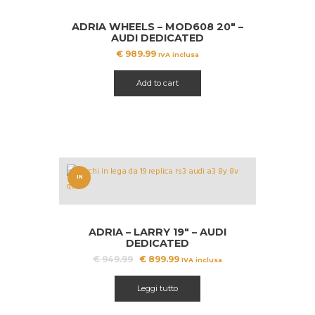
ADRIA WHEELS – MOD608 20″ –
AUDI DEDICATED
€
989.99
IVA inclusa
Add to cart
IN
OFFERT
A!
ADRIA – LARRY 19″ – AUDI
DEDICATED
Il
Il
€
949.99
€
899.99
IVA inclusa
prezzo
prezzo
originale
attuale
Leggi tutto
era:
è:
€ 949.99.
€ 899.99.