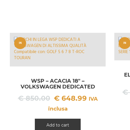
€ 589.99.
€ 499.99.
IN
IN
OFFERT
OFFERT
A!
A!
E
WSP – ACACIA 18″ –
VOLKSWAGEN DEDICATED
€
Il
Il
€
850.00
€
648.99
IVA
prezzo
prezzo
inclusa
originale
attuale
era:
è:
Add to cart