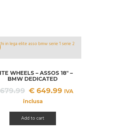
ITE WHEELS – ASSOS 18″ –
BMW DEDICATED
Il
Il
679.99
€
649.99
IVA
prezzo
prezzo
inclusa
originale
attuale
era:
è:
Add to cart
€ 679.99.
€ 649.99.