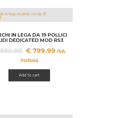
CHI IN LEGA DA 19 POLLICI
UDI DEDICATED MOD RS3
Il
Il
850.00
€
799.99
IVA
prezzo
prezzo
inclusa
originale
attuale
era:
è:
Add to cart
€ 850.00.
€ 799.99.