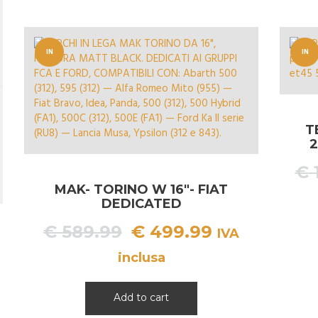
IN
IN
OFFERT
OFFERT
A!
A!
T
2
€
MAK- TORINO W 16″- FIAT
DEDICATED
Il
Il
€
589.99
€
499.99
IVA
prezzo
prezzo
inclusa
originale
attuale
era:
è:
Add to cart