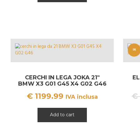
€ 850.00.
€ 648.99.
IN
OFFERT
A!
CERCHI IN LEGA JOKA 21″
EL
BMW X3 G01 G45 X4 G02 G46
€
1199.99
€
IVA inclusa
Add to cart