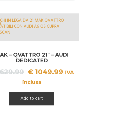
AK – QVATTRO 21″ – AUDI
DEDICATED
Il
Il
629.99
€
1049.99
IVA
prezzo
prezzo
inclusa
originale
attuale
era:
è:
Add to cart
€ 1629.99.
€ 1049.99.