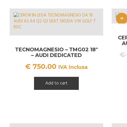
IN
OFFERT
CER
A!
A
TECNOMAGNESIO – TMG02 18″
€
– AUDI DEDICATED
€
750.00
IVA inclusa
Add to cart