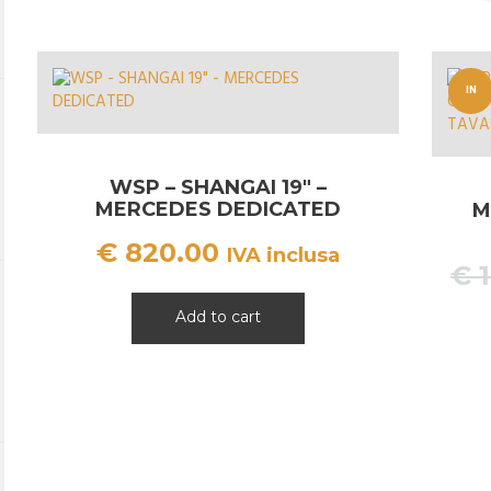
IN
OFFERT
A!
WSP – SHANGAI 19″ –
MERCEDES DEDICATED
M
€
820.00
IVA inclusa
€
1
Add to cart