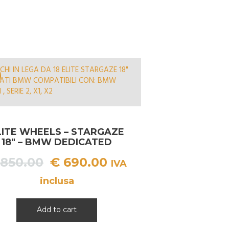
LITE WHEELS – STARGAZE
18″ – BMW DEDICATED
Il
Il
850.00
€
690.00
IVA
prezzo
prezzo
inclusa
originale
attuale
era:
è:
Add to cart
€ 850.00.
€ 690.00.