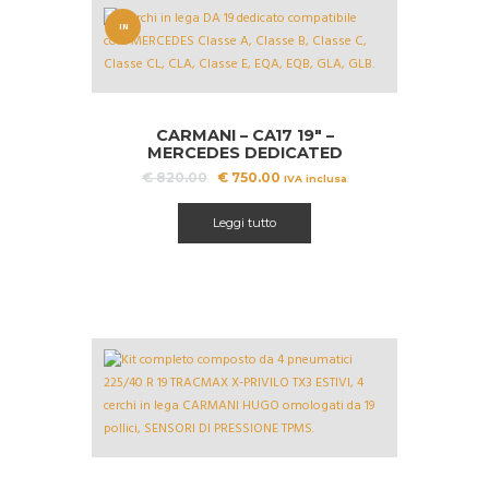
IN
OFFERT
A!
CARMANI – CA17 19″ –
MERCEDES DEDICATED
Il
Il
€
820.00
€
750.00
IVA inclusa
prezzo
prezzo
originale
attuale
Leggi tutto
era:
è:
€ 820.00.
€ 750.00.