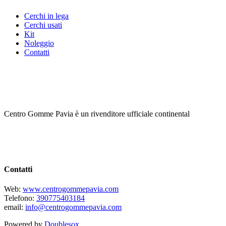
Cerchi in lega
Cerchi usati
Kit
Noleggio
Contatti
Centro Gomme Pavia è un rivenditore ufficiale continental
Contatti
Web:
www.centrogommepavia.com
Telefono:
390775403184
email:
info@centrogommepavia.com
Powered by
Doublesox