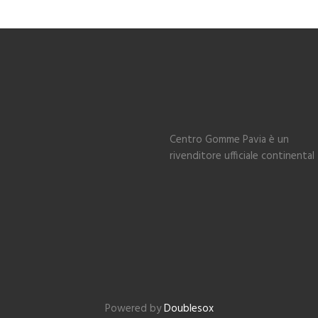
Centro Gomme Pavia è un
rivenditore ufficiale continental
Powered by
Doublesox