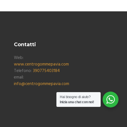
Contatti
Web:
www.centrogommepavia.com
Telefono:
390775403184
email:
info@centrogommepavia.com
Hai bisogno di aiuto?
Inizia una chat con noi!