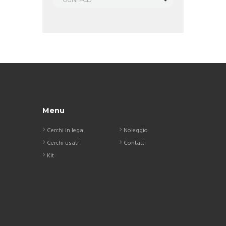
OGNI PCD
Menu
Cerchi in lega
Noleggio
Cerchi usati
Contatti
Kit