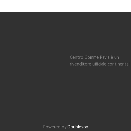
Centro Gomme Pavia è un
rivenditore ufficiale continental
Powered by
Doublesox