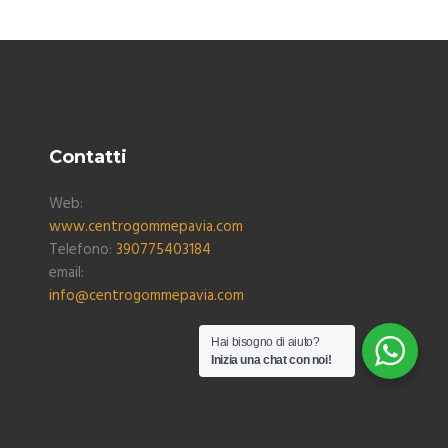
Contatti
Web:
www.centrogommepavia.com
Telefono:
390775403184
email:
info@centrogommepavia.com
Hai bisogno di aiuto?
Inizia una chat con noi!