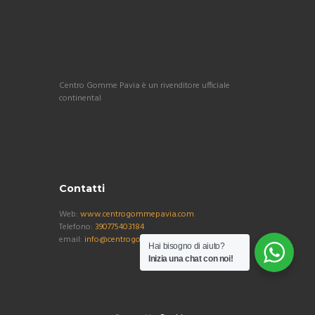
Centro Gomme Pavia è un rivenditore ufficiale
continental
Contatti
Web:
www.centrogommepavia.com
Telefono:
390775403184
email:
info@centrogommepavia.com
Hai bisogno di aiuto?
Inizia una chat con noi!