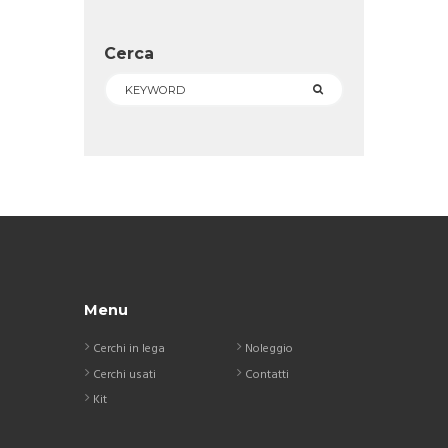
Cerca
Menu
Cerchi in lega
Noleggio
Cerchi usati
Contatti
Kit