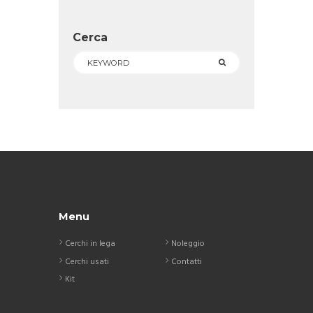
Cerca
Menu
Cerchi in lega
Noleggio
Cerchi usati
Contatti
Kit