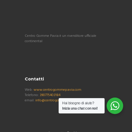
Centro Gomme Pavia è un rivenditore ufficiale
continental
Contatti
Web:
www.centrogommepavia.com
Telefono:
390775403184
email:
info@centrogommepavia.com
Hai bisogno di aiuto?
Inizia una chat con noi!