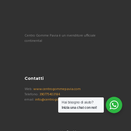
Centro Gomme Pavia è un rivenditore ufficiale
continental
Contatti
Web:
www.centrogommepavia.com
Telefono:
390775403184
email:
info@centrogommepavia.com
Hai bisogno di aiuto?
Inizia una chat con noi!