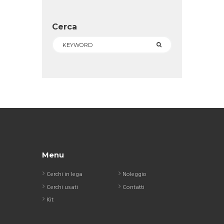
Cerca
Menu
Cerchi in lega
Noleggio
Cerchi usati
Contatti
Kit