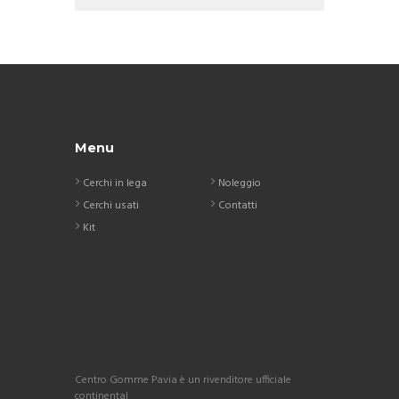
Menu
Cerchi in lega
Noleggio
Cerchi usati
Contatti
Kit
Centro Gomme Pavia è un rivenditore ufficiale
continental