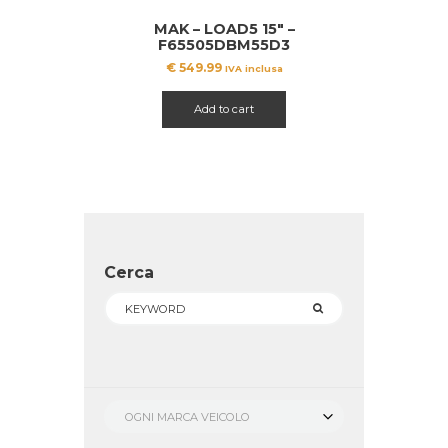
MAK – LOAD5 15″ –
F65505DBM55D3
€
549.99
IVA inclusa
Add to cart
Cerca
OGNI MARCA VEICOLO