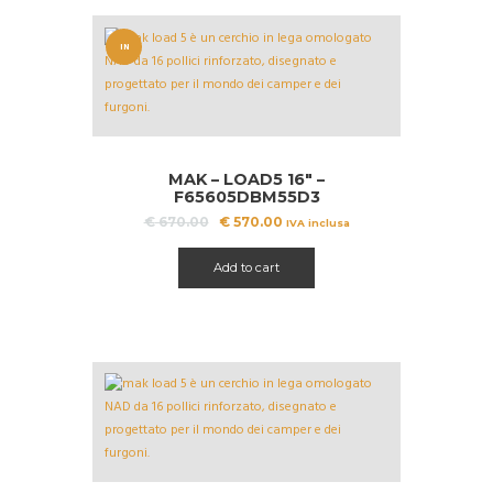
IN
OFFERT
A!
MAK – LOAD5 16″ –
F65605DBM55D3
Il
Il
€
670.00
€
570.00
IVA inclusa
prezzo
prezzo
originale
attuale
Add to cart
era:
è:
€ 670.00.
€ 570.00.