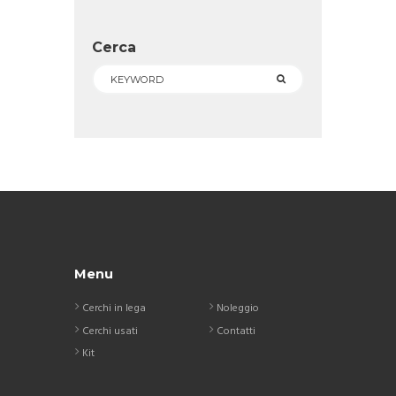
Cerca
Menu
Cerchi in lega
Noleggio
Cerchi usati
Contatti
Kit