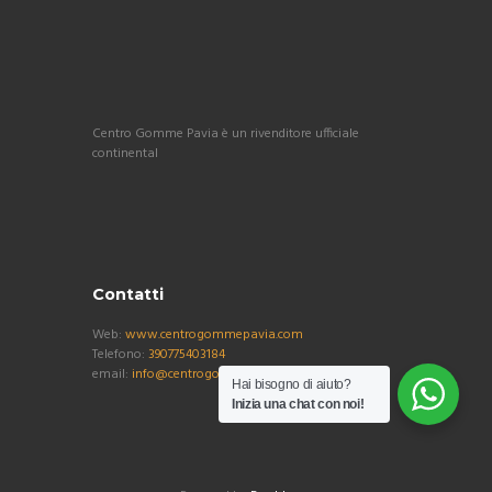
Centro Gomme Pavia è un rivenditore ufficiale
continental
Contatti
Web:
www.centrogommepavia.com
Telefono:
390775403184
email:
info@centrogommepavia.com
Hai bisogno di aiuto?
Inizia una chat con noi!