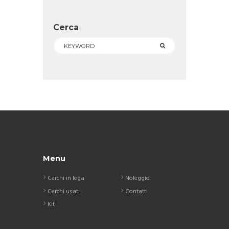
Cerca
Menu
Cerchi in lega
Noleggio
Cerchi usati
Contatti
Kit