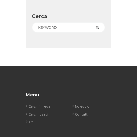
Cerca
Menu
Cerchi in lega
Noleggio
Cerchi usati
Contatti
Kit