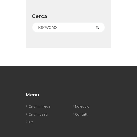
Cerca
Menu
Cerchi in lega
Noleggio
Cerchi usati
Contatti
Kit