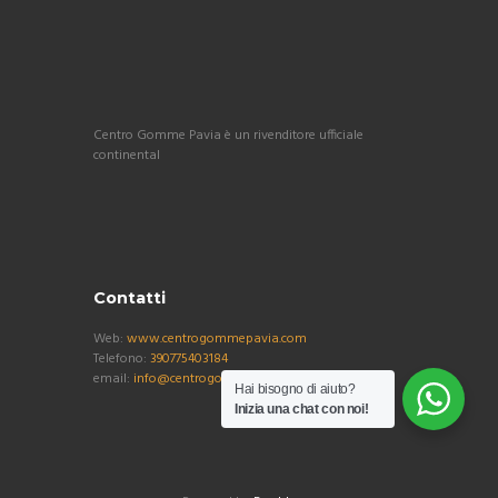
Centro Gomme Pavia è un rivenditore ufficiale
continental
Contatti
Web:
www.centrogommepavia.com
Telefono:
390775403184
email:
info@centrogommepavia.com
Hai bisogno di aiuto?
Inizia una chat con noi!