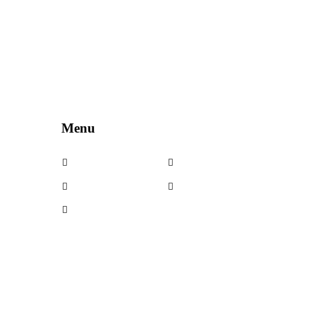
Menu
Cerchi in lega
Noleggio
Cerchi usati
Contatti
Kit