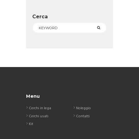
Cerca
Menu
Cerchi in lega
Noleggio
Cerchi usati
Contatti
Kit