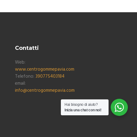
Contatti
Web:
www.centrogommepavia.com
Telefono:
390775403184
email:
info@centrogommepavia.com
Hai bisogno di aiuto?
Inizia una chat con noi!