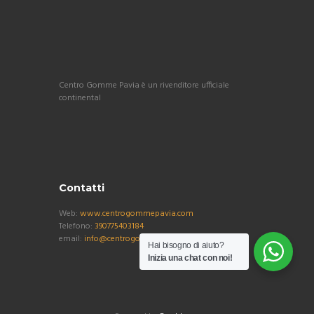
Centro Gomme Pavia è un rivenditore ufficiale
continental
Contatti
Web:
www.centrogommepavia.com
Telefono:
390775403184
email:
info@centrogommepavia.com
Hai bisogno di aiuto?
Inizia una chat con noi!