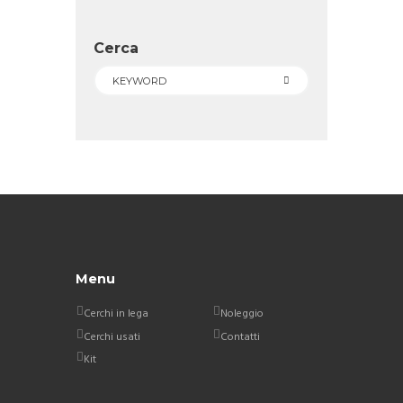
Cerca
Menu
Cerchi in lega
Noleggio
Cerchi usati
Contatti
Kit