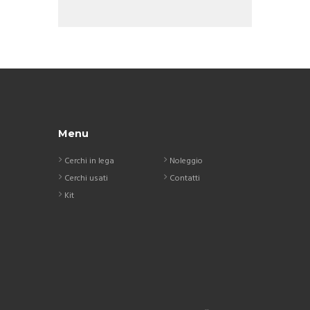
Menu
Cerchi in lega
Noleggio
Cerchi usati
Contatti
Kit