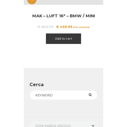
OFFERT
MAK – LUFT 16″ – BMW / MINI
A!
Il
Il
€
602.73
€
469.99
IVA inclusa
prezzo
prezzo
originale
attuale
Add to cart
era:
è:
€ 602.73.
€ 469.99.
Cerca
OGNI MARCA VEICOLO