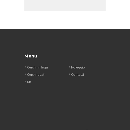
Menu
Cerchi in lega
Noleggio
Cerchi usati
Contatti
Kit