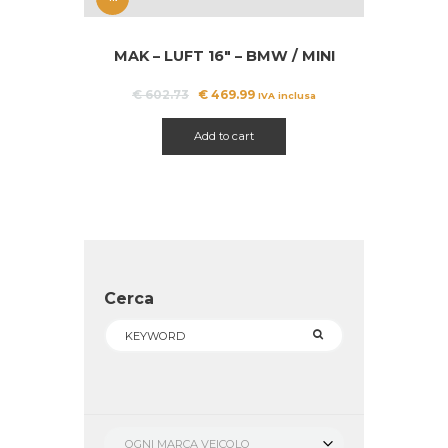
OFFERT
MAK – LUFT 16″ – BMW / MINI
A!
Il
Il
€
602.73
€
469.99
IVA inclusa
prezzo
prezzo
originale
attuale
Add to cart
era:
è:
€ 602.73.
€ 469.99.
Cerca
OGNI MARCA VEICOLO