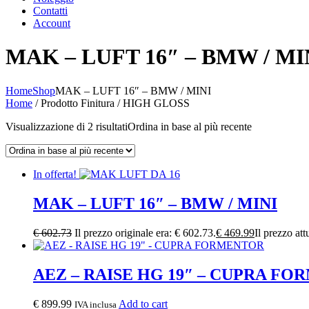
Contatti
Account
MAK – LUFT 16″ – BMW / MI
Home
Shop
MAK – LUFT 16″ – BMW / MINI
Home
/ Prodotto Finitura / HIGH GLOSS
Visualizzazione di 2 risultati
Ordina in base al più recente
In offerta!
MAK – LUFT 16″ – BMW / MINI
€
602.73
Il prezzo originale era: € 602.73.
€
469.99
Il prezzo att
AEZ – RAISE HG 19″ – CUPRA F
€
899.99
Add to cart
IVA inclusa