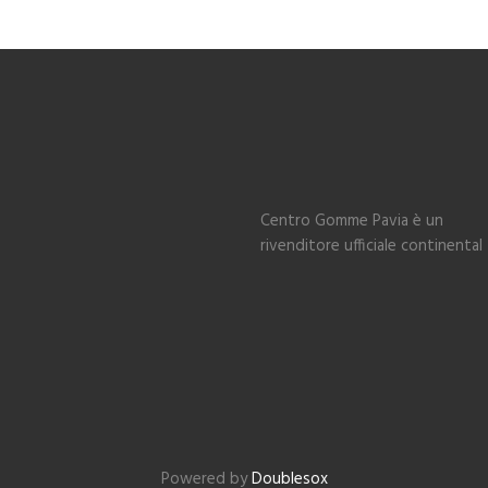
Centro Gomme Pavia è un
rivenditore ufficiale continental
Powered by
Doublesox