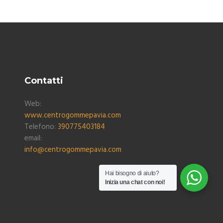
Contatti
Web:
www.centrogommepavia.com
Telefono:
390775403184
email:
info@centrogommepavia.com
Hai bisogno di aiuto?
Inizia una chat con noi!