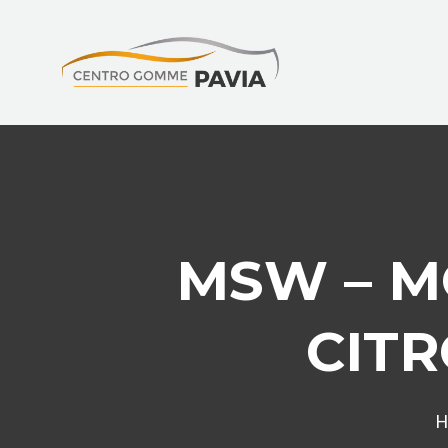
MSW – M
CIT
H