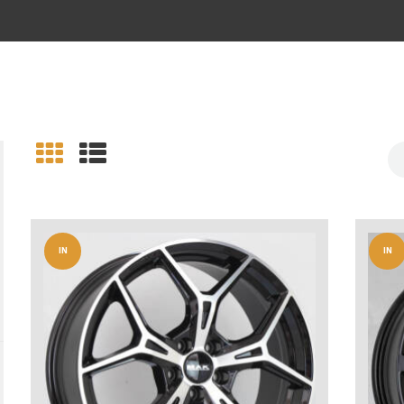
IN
IN
OFFERT
OFFERT
A!
A!