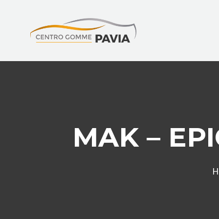
MAK – EPI
H