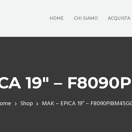
HOME
CHI SIAMO
ACQUISTA
CA 19″ – F809
ome
Shop
MAK – EPICA 19″ – F8090PIBM45G