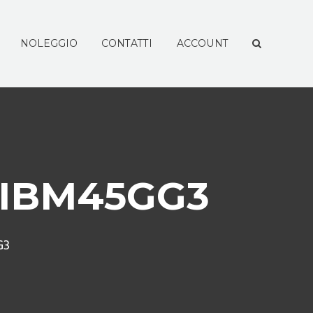
NOLEGGIO
CONTATTI
ACCOUNT
0PIBM45GG3
G3