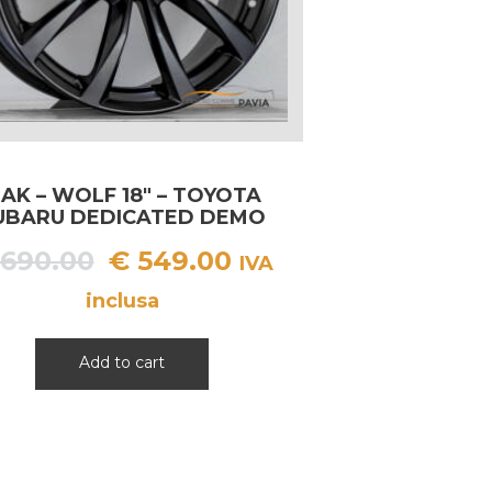
AK – WOLF 18″ – TOYOTA
UBARU DEDICATED DEMO
Il
Il
690.00
€
549.00
IVA
prezzo
prezzo
inclusa
originale
attuale
era:
è:
Add to cart
€ 690.00.
€ 549.00.