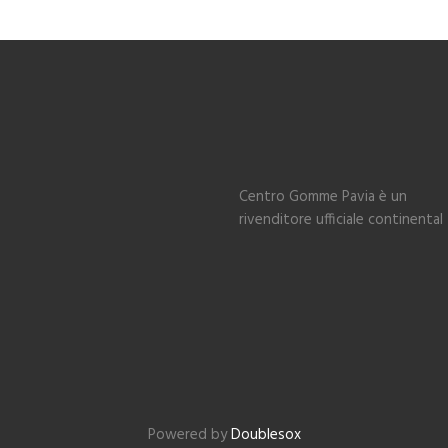
Centro Gomme Pavia è un
rivenditore ufficiale continental
Powered by
Doublesox