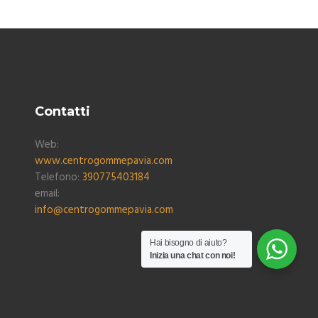
Contatti
Web:
www.centrogommepavia.com
Telefono:
390775403184
email:
info@centrogommepavia.com
Hai bisogno di aiuto?
Inizia una chat con noi!