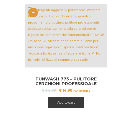
IN
OFFERT
A!
TUNWASH 775 – PULITORE
CERCHIONI PROFESSIOALE
Il
Il
€
34.99
€
14.98
IVA inclusa
prezzo
prezzo
originale
attuale
Add to cart
era:
è:
€ 34.99.
€ 14.98.