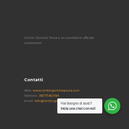
Centro Gomme Pavia è un rivenditore ufficiale
continental
Contatti
Web:
www.centrogommepavia.com
Telefono:
390775403184
email:
info@centrogommepavia.com
Hai bisogno di aiuto?
Inizia una chat con noi!