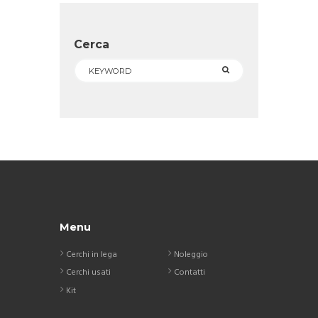
Cerca
Menu
Cerchi in lega
Noleggio
Cerchi usati
Contatti
Kit