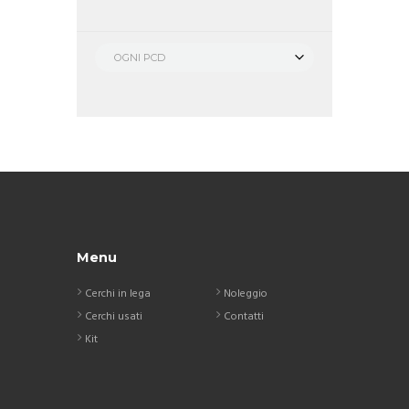
OGNI PCD
Menu
Cerchi in lega
Noleggio
Cerchi usati
Contatti
Kit