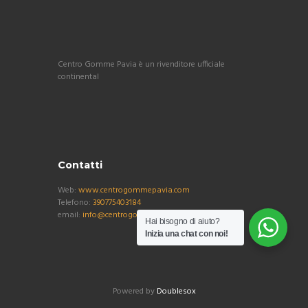
Centro Gomme Pavia è un rivenditore ufficiale
continental
Contatti
Web:
www.centrogommepavia.com
Telefono:
390775403184
email:
info@centrogommepavia.com
Hai bisogno di aiuto?
Inizia una chat con noi!
Powered by
Doublesox