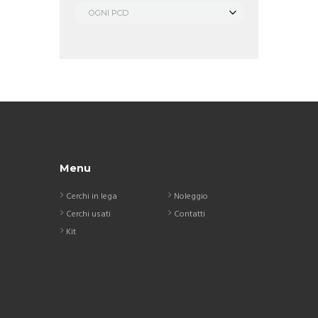
OGNI PCD
Menu
Cerchi in lega
Noleggio
Cerchi usati
Contatti
Kit