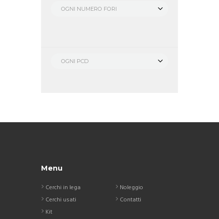
OGNI NUMERO FORI
OGNI PCD
Menu
Cerchi in lega
Noleggio
Cerchi usati
Contatti
Kit