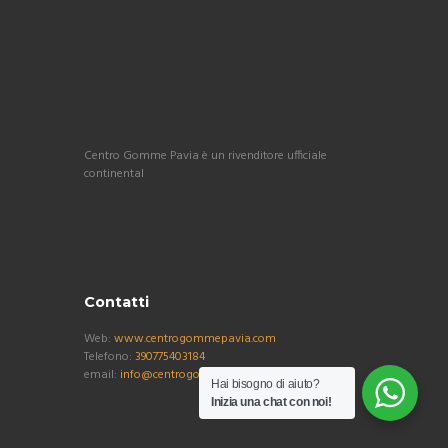
Centro Gomme Pavia è un rivenditore ufficiale
continental
Contatti
Web:
www.centrogommepavia.com
Telefono:
390775403184
email:
info@centrogommepavia.com
Hai bisogno di aiuto?
Inizia una chat con noi!